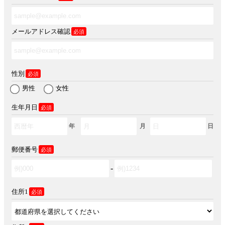
メールアドレス確認
必須
性別
必須
男性
女性
生年月日
必須
年
月
日
郵便番号
必須
-
住所1
必須