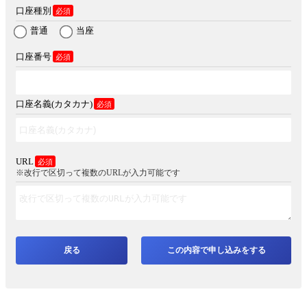
口座種別
必須
普通
当座
口座番号
必須
口座名義(カタカナ)
必須
URL
必須
※改行で区切って複数のURLが入力可能です
戻る